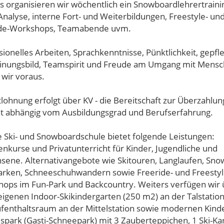
s organisieren wir wöchentlich ein Snowboardlehrertraini
Analyse, interne Fort- und Weiterbildungen, Freestyle- un
ide-Workshops, Teamabende uvm.
sionelles Arbeiten, Sprachkenntnisse, Pünktlichkeit, gepfl
inungsbild, Teamspirit und Freude am Umgang mit Mens
 wir voraus.
tlohnung erfolgt über KV - die Bereitschaft zur Überzahlun
t abhängig vom Ausbildungsgrad und Berufserfahrung.
 Ski- und Snowboardschule bietet folgende Leistungen:
nkurse und Privatunterricht für Kinder, Jugendliche und
sene. Alternativangebote wie Skitouren, Langlaufen, Sno
rken, Schneeschuhwandern sowie Freeride- und Freestyl
ops im Fun-Park und Backcountry. Weiters verfügen wir 
eigenen Indoor-Skikindergarten (250 m2) an der Talstation,
fenthaltsraum an der Mittelstation sowie modernen Kind
ispark (Gasti-Schneepark) mit 3 Zauberteppichen, 1 Ski-Kar