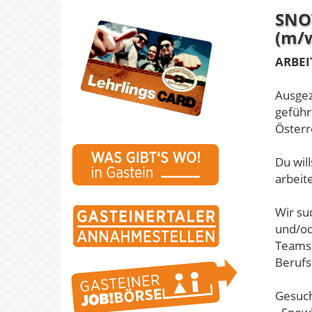
SNO
(m/
ARBEI
Ausgez
geführ
Österr
Du wil
arbeite
Wir su
und/od
Teams 
Berufs
Gesuch