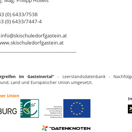
: Mag. Philipp Holleis
+43 (0) 6433/7538
43 (0) 6433/7447-4
: info@skischuledorfgastein.at
ww.skischuledorfgastein.at
_________________________________
greifen im Gasteinertal"
- Leerstandsdatenbank - Nachfolg
Bund, Land und Europäischer Union umgesetzt.
her Union
I