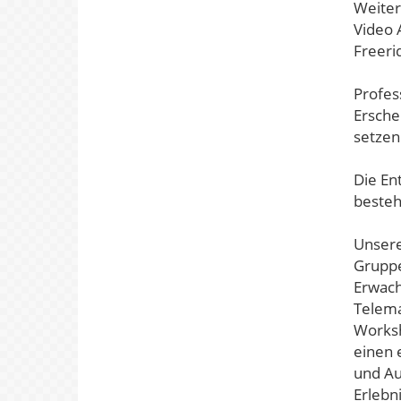
Weiter
Video 
Freer
Profes
Ersche
setzen
Die En
besteh
Unsere
Gruppe
Erwach
Telema
Worksh
einen 
und Au
Erlebn