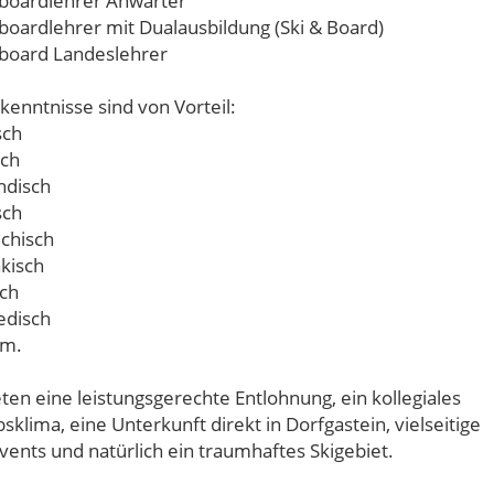
boardlehrer Anwärter
boardlehrer mit Dualausbildung (Ski & Board)
board Landeslehrer
kenntnisse sind von Vorteil:
sch
sch
ndisch
sch
echisch
akisch
sch
edisch
vm.
eten eine leistungsgerechte Entlohnung, ein kollegiales
sklima, eine Unterkunft direkt in Dorfgastein, vielseitige
vents und natürlich ein traumhaftes Skigebiet.