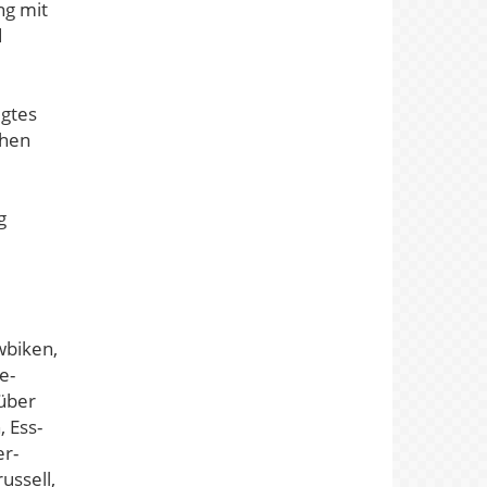
ng mit
d
egtes
chen
g
wbiken,
e-
über
 Ess-
er-
ussell,