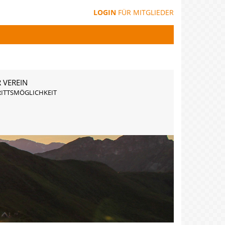
LOGIN
FÜR MITGLIEDER
 VEREIN
RITTSMÖGLICHKEIT