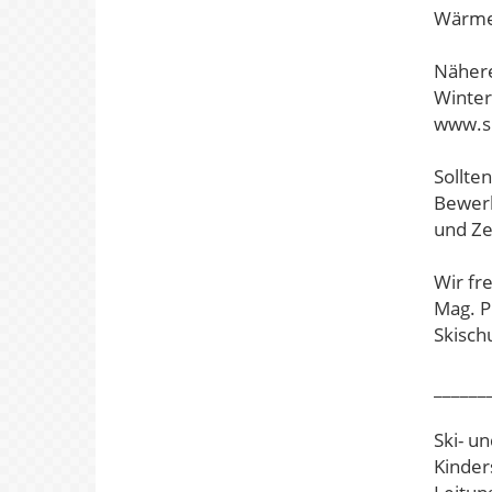
Wärmes
Nähere
Winter
www.sk
Sollte
Bewerb
und Ze
Wir fr
Mag. Ph
Skischu
______
Ski- u
Kinder