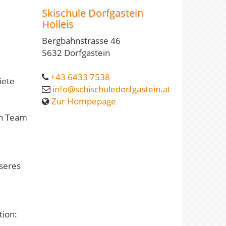
Skischule Dorfgastein
Holleis
Bergbahnstrasse 46
5632 Dorfgastein
+43 6433 7538
iete
info@schischuledorfgastein.at
Zur Hompepage
en Team
nseres
tion: