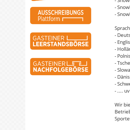
- Snow
- Snow
- Snow
Sprach
- Deut
- Engli
- Hollä
- Polni
- Tsch
- Slow
- Däni
- Schw
- .... u
Wir bi
Betrieb
Sporte