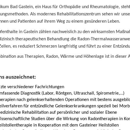
ikum Bad Gastein, ein Haus für Orthopädie und Rheumatologie, steht 
ungsmethoden. Als modernes Rehabilitationszentrum sehen wir unser
innen und Patienten auf ihrem Weg zu einem gesünderen Leben.
fenthalte in Gastein zählen nachweislich zu den wirksamsten Maßna
izinisch therapeutischen Behandlung die Radon-Thermalwasseranwend
 Zellen, es reduziert Schmerzen langfristig und führt zu einer Entz
bination aus Therapien, Radon, Wärme und Höhenlage ist in dieser Ar
s auszeichnet:
rzte verschiedener Fachrichtungen
fassende Diagnostik (Labor, Röntgen, Ultraschall, Spirometrie,…)
herapien nach gelenkserhaltenden Operationen mit bestens ausgebi
eilverfahren für entzündliche Gelenkserkrankungen speziell bei Mor
dizinische Rehabilitation auf persönlicher und sozialer Ebene
issenschaftliche Studien über die Wirkung von Radontherapien in Ko
ilstollentherapie in Kooperation mit dem Gasteiner Heilstollen