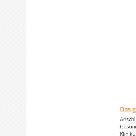
Das gi
Anschl
Gesund
Klinik