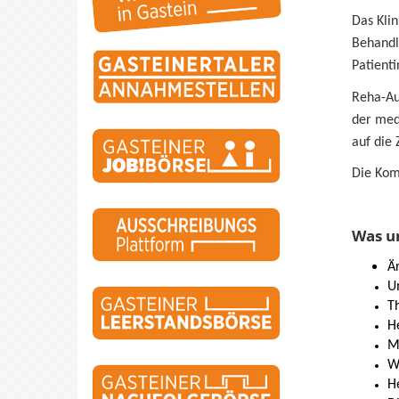
Das Klin
Behandl
Patient
Reha-Au
der med
auf die
Die Kom
Was un
Ä
Um
T
H
Me
W
He