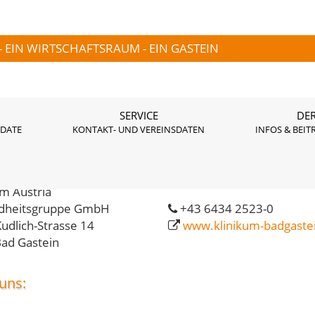
- EIN WIRTSCHAFTSRAUM - EIN GASTEIN
SERVICE
DER
 DATE
KONTAKT- UND VEREINSDATEN
INFOS & BEIT
ikum Bad Gastein
um Austria
dheitsgruppe GmbH
+43 6434 2523-0
udlich-Strasse 14
www.klinikum-badgastei
ad Gastein
uns: