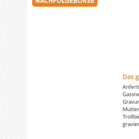
Das gi
Anfert
Gassne
Gravur
Mutter
Trollb
gravie