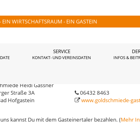
- EIN WIRTSCHAFTSRAUM - EIN GASTEIN
SERVICE
DER
 DATE
KONTAKT- UND VEREINSDATEN
INFOS & BEIT
schmiede Heidi Gassner
hmiede Heidi Gassner
rger Straße 3A
06432 8463
ad Hofgastein
www.goldschmiede-gast
 uns kannst Du mit dem Gasteinertaler bezahlen. (
Mehr In