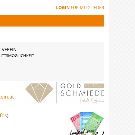
LOGIN
FÜR MITGLIEDER
 VEREIN
RITTSMÖGLICHKEIT
Drucken
ein.at
fos
)