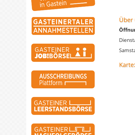
Über 
Öffnu
Dienst
Samsta
Karte